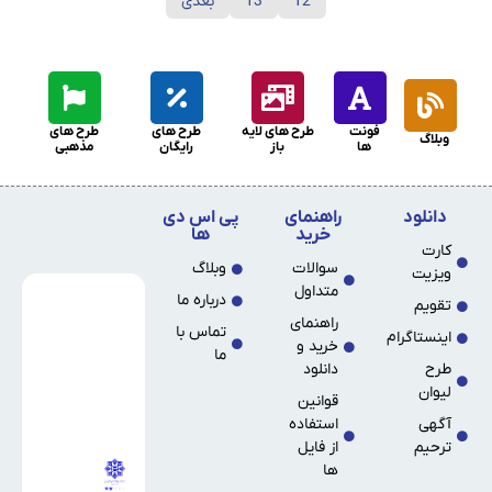
12
13
بعدی
فونت
طرح های لایه
طرح های
طرح های
وبلاگ
ها
باز
رایگان
مذهبی
دانلود
راهنمای
پی اس دی
خرید
ها
کارت
سوالات
وبلاگ
ویزیت
متداول
درباره ما
تقویم
راهنمای
تماس با
اینستاگرام
خرید و
ما
طرح
دانلود
لیوان
قوانین
آگهی
استفاده
ترحیم
از فایل
ها