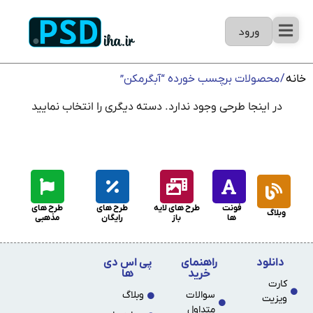
ورود
خانه
/ محصولات برچسب خورده “آبگرمکن”
در اینجا طرحی وجود ندارد. دسته دیگری را انتخاب نمایید
فونت
طرح های لایه
طرح های
طرح های
وبلاگ
ها
باز
رایگان
مذهبی
دانلود
راهنمای
پی اس دی
خرید
ها
کارت
سوالات
وبلاگ
ویزیت
متداول