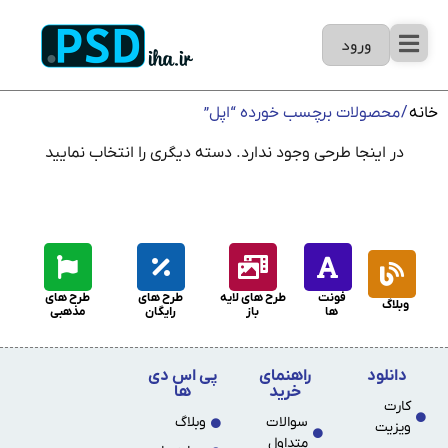
ورود
خانه
/ محصولات برچسب خورده “اپل”
در اینجا طرحی وجود ندارد. دسته دیگری را انتخاب نمایید
فونت
طرح های لایه
طرح های
طرح های
وبلاگ
ها
باز
رایگان
مذهبی
دانلود
راهنمای
پی اس دی
خرید
ها
کارت
سوالات
وبلاگ
ویزیت
متداول