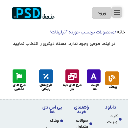
ورود
خانه
/ محصولات برچسب خورده “تبلیغات”
در اینجا طرحی وجود ندارد. دسته دیگری را انتخاب نمایید
فونت
طرح های لایه
طرح های
طرح های
وبلاگ
ها
باز
رایگان
مذهبی
دانلود
راهنمای
پی اس دی
خرید
ها
کارت
سوالات
وبلاگ
ویزیت
متداول