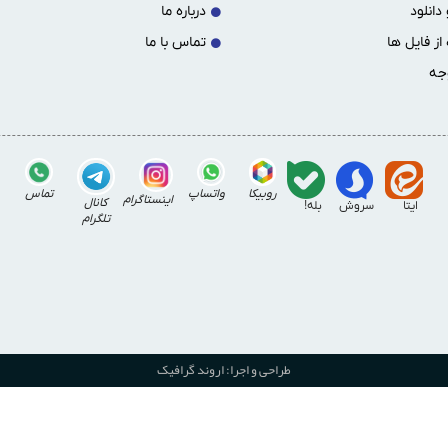
دانلود
درباره ما
از فایل ها
تماس با ما
جه
روبیکا
واتساپ
تماس
اینستاگرام
کانال
ایتا
سروش
بله!
تلگرام
طراحی و اجرا: اروند گرافیک