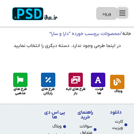
ورود
خانه
/ محصولات برچسب خورده “دارا و سارا”
در اینجا طرحی وجود ندارد. دسته دیگری را انتخاب نمایید
فونت
طرح های لایه
طرح های
طرح های
وبلاگ
ها
باز
رایگان
مذهبی
دانلود
راهنمای
پی اس دی
خرید
ها
کارت
سوالات
وبلاگ
ویزیت
متداول