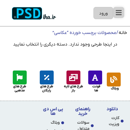
ورود
خانه
/ محصولات برچسب خورده “عکاسی”
در اینجا طرحی وجود ندارد. دسته دیگری را انتخاب نمایید
فونت
طرح های لایه
طرح های
طرح های
وبلاگ
ها
باز
رایگان
مذهبی
دانلود
راهنمای
پی اس دی
خرید
ها
کارت
سوالات
وبلاگ
ویزیت
متداول