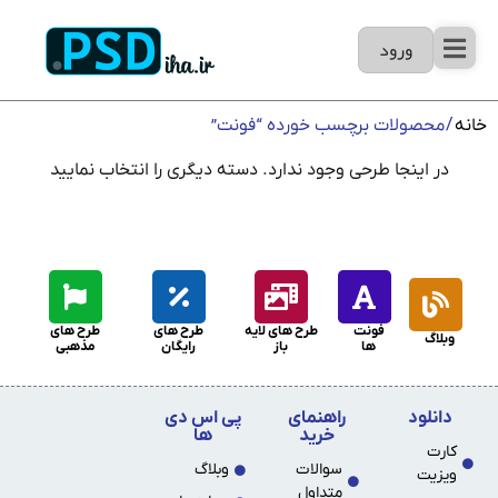
ورود
خانه
/ محصولات برچسب خورده “فونت”
در اینجا طرحی وجود ندارد. دسته دیگری را انتخاب نمایید
فونت
طرح های لایه
طرح های
طرح های
وبلاگ
ها
باز
رایگان
مذهبی
دانلود
راهنمای
پی اس دی
خرید
ها
کارت
سوالات
وبلاگ
ویزیت
متداول