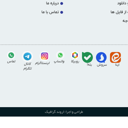
دانلود
درباره ما
از فایل ها
تماس با ما
جه
روبیکا
واتساپ
تماس
اینستاگرام
کانال
ایتا
سروش
بله!
تلگرام
طراحی و اجرا: اروند گرافیک