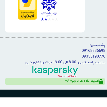
پشتیبانی:
09168336698
09355190778
ساعات پاسخگویی: 8:00 الی 19:00 تمام روزهای کاری
امنیت داده ها با رتبه A+