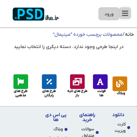
ورود
خانه
/ محصولات برچسب خورده “مینیمال”
در اینجا طرحی وجود ندارد. دسته دیگری را انتخاب نمایید
فونت
طرح های لایه
طرح های
طرح های
وبلاگ
ها
باز
رایگان
مذهبی
دانلود
راهنمای
پی اس دی
خرید
ها
کارت
سوالات
وبلاگ
ویزیت
متداول