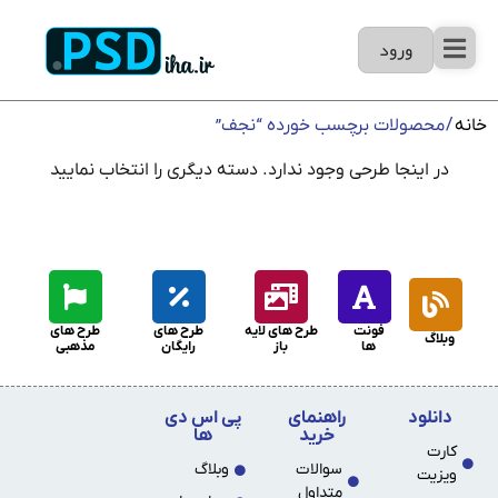
ورود
خانه
/ محصولات برچسب خورده “نجف”
در اینجا طرحی وجود ندارد. دسته دیگری را انتخاب نمایید
فونت
طرح های لایه
طرح های
طرح های
وبلاگ
ها
باز
رایگان
مذهبی
دانلود
راهنمای
پی اس دی
خرید
ها
کارت
سوالات
وبلاگ
ویزیت
متداول