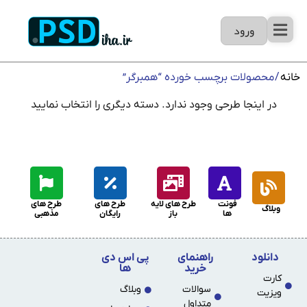
ورود
خانه
/ محصولات برچسب خورده “همبرگر”
در اینجا طرحی وجود ندارد. دسته دیگری را انتخاب نمایید
فونت
طرح های لایه
طرح های
طرح های
وبلاگ
ها
باز
رایگان
مذهبی
دانلود
راهنمای
پی اس دی
خرید
ها
کارت
سوالات
وبلاگ
ویزیت
متداول