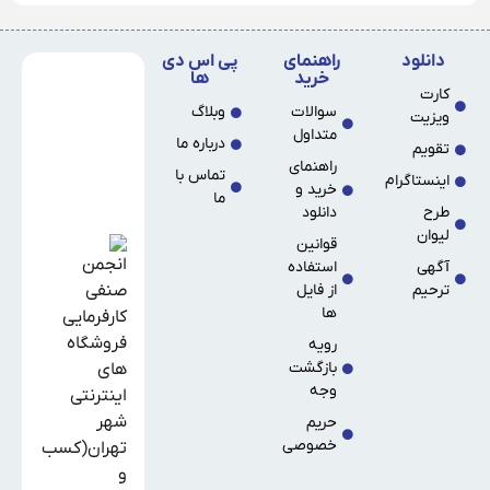
دانلود
راهنمای
پی اس دی
خرید
ها
کارت
سوالات
وبلاگ
ویزیت
متداول
درباره ما
تقویم
راهنمای
تماس با
اینستاگرام
خرید و
ما
طرح
دانلود
لیوان
قوانین
آگهی
استفاده
ترحیم
از فایل
ها
رویه
بازگشت
وجه
حریم
خصوصی