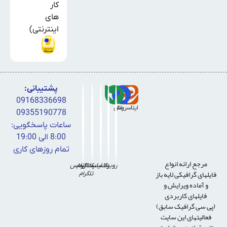
پشتیبانی:
09168336698
ایتا
بله!
سروش
09355190778
ساعات پاسخگویی:
8:00 الی 19:00
تمام روزهای کاری
مرجع ارائه انواع
روبیکا
واتساپ
کانال
اینستاگرام
تماس
فايلهای گرافيكی لايه باز
تلگرام
و آماده ويرايش و
فايلهای كاربردی
(پی سی گرافیک سابق)
فعالیتهای این سایت
تابع قوانین و مقرارت