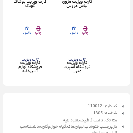
لباس عروس
کودک
چاپ
دانلود
چاپ
دانلود
کارت ویزیت
کارت ویزیت
کارت ویزیت
کارت ویزیت
فروشگاه اسپرت
فروشگاه لوازم
مدرن
آشپزخانه
کد طرح: 110012
شناسه: 1305
متا تگ:
تراکت،گرافیک،دانلود،لایه
باز،برچسب،فتوشاپ،لیوان،ماگ،گیاه خوار،وگان،سالاد،تناسب
اندام،طرح لیوان