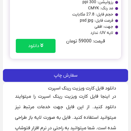
رزولیشن: 300 ppi
مد رنگ: CMYK
حجم فایل: 27.8 مگابایت
فرمت فایل: psd jpg
جهت: افقی
لایه UV: ندارد
قیمت: 59000 تومان
دانلود
سفارش چاپ
دانلود فایل کارت ویزیت رینگ اسپرت
در اینجا فایل کارت ویزیت رینگ اسپرت را میتوایند
دانلود کنید. از این فایل جهت خدمات مرتبط نیز
میتوانید استفاده کنید. فایل به صورت لایه باز طراحی
شده است. شما میتوانید به راحتی در نرم افزار فتوشاپ