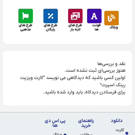
فونت
طرح های
طرح های
طرح های
وبلاگ
ها
لایه باز
رایگان
مذهبی
نقد و بررسی‌ها
هنوز بررسی‌ای ثبت نشده است.
اولین کسی باشید که دیدگاهی می نویسد “کارت ویزیت
رینگ اسپرت”
برای فرستادن دیدگاه، باید
وارد شده
باشید.
دانلود
راهنمای
پی اس دی
خرید
ها
کارت
سوالات
وبلاگ