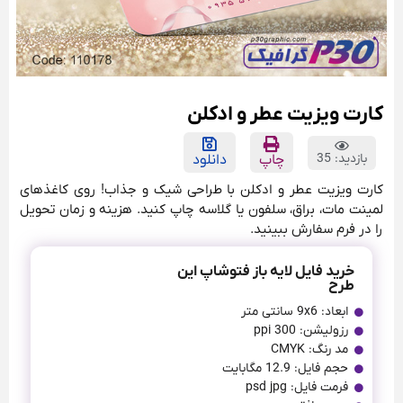
کارت ویزیت عطر و ادکلن
بازدید: 35
چاپ
دانلود
کارت ویزیت عطر و ادکلن با طراحی شیک و جذاب! روی کاغذهای
لمینت مات، براق، سلفون یا گلاسه چاپ کنید. هزینه و زمان تحویل
را در فرم سفارش ببینید.
خرید فایل لایه باز فتوشاپ این
طرح
ابعاد: 9x6 سانتی متر
رزولیشن: 300 ppi
مد رنگ: CMYK
حجم فایل: 12.9 مگابایت
فرمت فایل: psd jpg