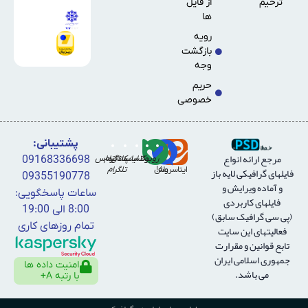
ترحیم
از فایل
ها
رویه
بازگشت
وجه
حریم
خصوصی
پشتیبانی:
مرجع ارائه انواع
روبیکا
واتساپ
کانال
اینستاگرام
تماس
09168336698
فايلهای گرافيكی لايه باز
ایتا
بله!
سروش
تلگرام
09355190778
و آماده ويرايش و
ساعات پاسخگویی:
فايلهای كاربردی
8:00 الی 19:00
(پی سی گرافیک سابق)
تمام روزهای کاری
فعالیتهای این سایت
تابع قوانین و مقرارت
جمهوری اسلامی ایران
امنیت داده ها
می باشد.
با رتبه A+