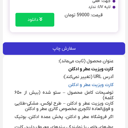
جهت: افقی
لایه UV: ندارد
قیمت: 59000 تومان
دانلود
سفارش چاپ
عنوان محصول (ثابت می‌ماند):
کارت ویزیت عطر و ادکلن
آدرس URL (تغییر نمی‌کند):
کارت ویزیت عطر و ادکلن
توضیحات کامل محصول – سئو شده (بیش از ۶۵۰
کلمه)
کارت ویزیت عطر و ادکلن – طرح لوکس، مشکی-طلایی
و فوق‌العاده لاکچری مخصوص گالری عطر و ادکلن
اگر فروشگاه عطر و ادکلن، پخش عمده ادکلن، بوتیک
عطرهای خاص یا نمایندگی برندهای معروف دارید، کارت