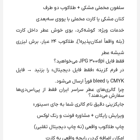
سلفون مخملی مشکی + طلاکوب دو طرف
کتان مشکی یا کارت مخملی با یووی سه‌بعدی
خدمات ویژه: گوشه‌گرد، بوی خوش عطر داخل کارت
(بله واقعاً امکان‌پذیره!), طلاکوب ۲۴ عیار، برش لیزری
شیشه عطر
فقط فایل JPG ۳۰۰dpi می‌خواهید؟
در فرم گزینه «فقط فایل دیجیتال» را بزنید → فایل
CMYK با bleed فوراً ارسال می‌شود.
چرا گالری‌های عطر سراسر ایران فقط از پی‌اس‌دی‌ها
سفارش می‌دهند؟
جایگزینی دقیق نام گالری شما به جای «سینور»
ویرایش رایگان + مشاوره فونت و رنگ لوکس
چاپ طلاکوب واقعی (نه چاپ دیجیتال تقلبی)
امکان اضافه کردن رایحه واقعی به کارت