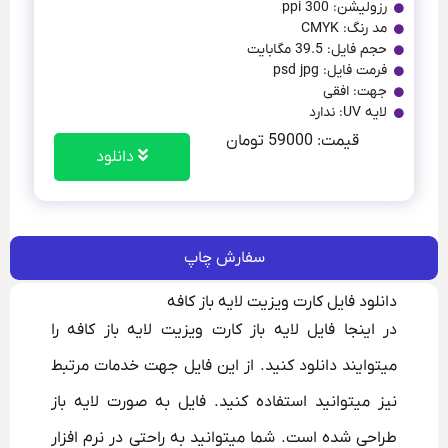
رزولیشن: 300 ppi
مد رنگ: CMYK
حجم فایل: 39.5 مگابایت
فرمت فایل: psd jpg
جهت: افقی
لایه UV: ندارد
قیمت: 59000 تومان
دانلود
سفارش چاپ
دانلود فایل کارت ویزیت لايه باز كافه
در اینجا فایل لایه باز کارت ویزیت لايه باز كافه را
میتوایند دانلود کنید. از این فایل جهت خدمات مرتبط
نیز میتوانید استفاده کنید. فایل به صورت لایه باز
طراحی شده است. شما میتوانید به راحتی در نرم افزار