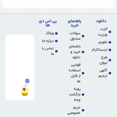
دانلود
راهنمای
پی اس دی
خرید
ها
کارت
سوالات
وبلاگ
ویزیت
متداول
درباره ما
تقویم
راهنمای
تماس با
اینستاگرام
خرید و
ما
طرح
دانلود
لیوان
قوانین
آگهی
استفاده
ترحیم
از فایل
ها
رویه
بازگشت
وجه
حریم
خصوصی