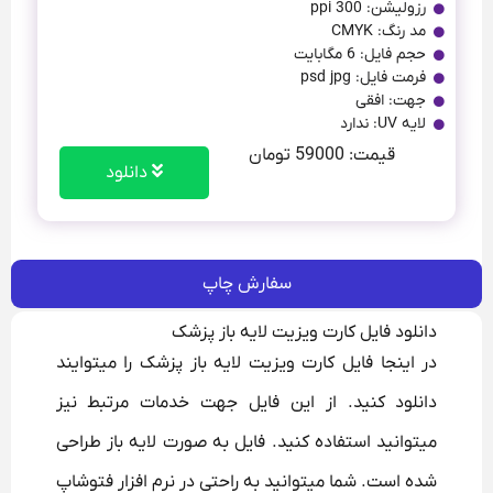
رزولیشن: 300 ppi
مد رنگ: CMYK
حجم فایل: 6 مگابایت
فرمت فایل: psd jpg
جهت: افقی
لایه UV: ندارد
قیمت: 59000 تومان
دانلود
سفارش چاپ
دانلود فایل کارت ویزیت لایه باز پزشک
در اینجا فایل کارت ویزیت لایه باز پزشک را میتوایند
دانلود کنید. از این فایل جهت خدمات مرتبط نیز
میتوانید استفاده کنید. فایل به صورت لایه باز طراحی
شده است. شما میتوانید به راحتی در نرم افزار فتوشاپ