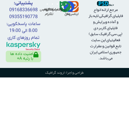
پشتیبانی:
مرجع ارائه انواع
روبیکا
واتساپ
کانال
اینستاگرام
تماس
09168336698
فايلهای گرافيكی لايه باز
ایتا
بله!
سروش
تلگرام
09355190778
و آماده ويرايش و
ساعات پاسخگویی:
فايلهای كاربردی
8:00 الی 19:00
(پی سی گرافیک سابق)
تمام روزهای کاری
فعالیتهای این سایت
تابع قوانین و مقرارت
جمهوری اسلامی ایران
امنیت داده ها
می باشد.
با رتبه A+
طراحی و اجرا: اروند گرافیک