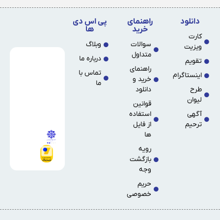
دانلود
راهنمای
پی اس دی
خرید
ها
کارت
سوالات
وبلاگ
ویزیت
متداول
درباره ما
تقویم
راهنمای
تماس با
اینستاگرام
خرید و
ما
طرح
دانلود
لیوان
قوانین
آگهی
استفاده
ترحیم
از فایل
ها
رویه
بازگشت
وجه
حریم
خصوصی