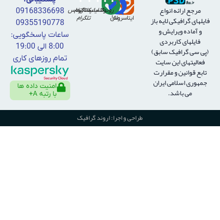
مرجع ارائه انواع
روبیکا
واتساپ
کانال
اینستاگرام
تماس
09168336698
فايلهای گرافيكی لايه باز
ایتا
بله!
سروش
تلگرام
09355190778
و آماده ويرايش و
ساعات پاسخگویی:
فايلهای كاربردی
8:00 الی 19:00
(پی سی گرافیک سابق)
تمام روزهای کاری
فعالیتهای این سایت
تابع قوانین و مقرارت
جمهوری اسلامی ایران
امنیت داده ها
می باشد.
با رتبه A+
طراحی و اجرا: اروند گرافیک