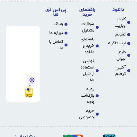
دانلود
راهنمای
پی اس دی
خرید
ها
کارت
سوالات
وبلاگ
ویزیت
متداول
درباره ما
تقویم
راهنمای
تماس با
اینستاگرام
خرید و
ما
طرح
دانلود
لیوان
قوانین
آگهی
استفاده
ترحیم
از فایل
ها
رویه
بازگشت
وجه
حریم
خصوصی
پشتیبانی: