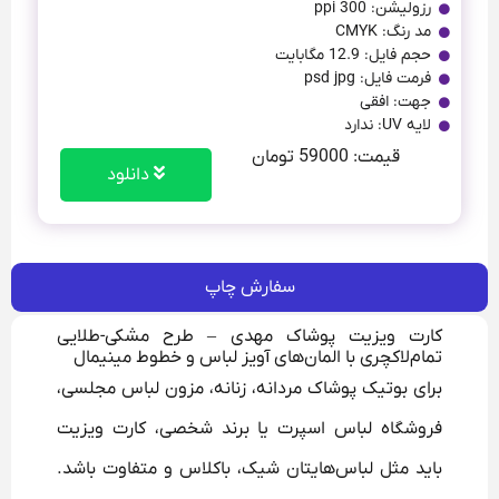
رزولیشن: 300 ppi
مد رنگ: CMYK
حجم فایل: 12.9 مگابایت
فرمت فایل: psd jpg
جهت: افقی
لایه UV: ندارد
قیمت: 59000 تومان
دانلود
سفارش چاپ
کارت ویزیت پوشاک مهدی – طرح مشکی-طلایی
تمام‌لاکچری با المان‌های آویز لباس و خطوط مینیمال
برای بوتیک پوشاک مردانه، زنانه، مزون لباس مجلسی،
فروشگاه لباس اسپرت یا برند شخصی، کارت ویزیت
باید مثل لباس‌هایتان شیک، باکلاس و متفاوت باشد.