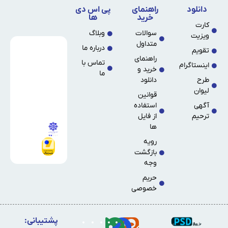
دانلود
راهنمای
پی اس دی
خرید
ها
کارت
سوالات
وبلاگ
ویزیت
متداول
درباره ما
تقویم
راهنمای
تماس با
اینستاگرام
خرید و
ما
طرح
دانلود
لیوان
قوانین
آگهی
استفاده
ترحیم
از فایل
ها
رویه
بازگشت
وجه
حریم
خصوصی
پشتیبانی: