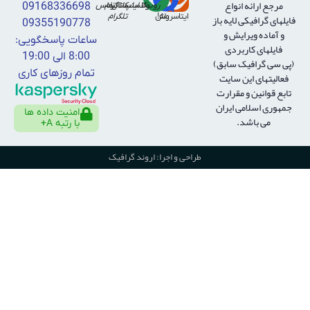
مرجع ارائه انواع
روبیکا
واتساپ
کانال
اینستاگرام
تماس
09168336698
فايلهای گرافيكی لايه باز
ایتا
بله!
سروش
تلگرام
09355190778
و آماده ويرايش و
ساعات پاسخگویی:
فايلهای كاربردی
8:00 الی 19:00
(پی سی گرافیک سابق)
تمام روزهای کاری
فعالیتهای این سایت
تابع قوانین و مقرارت
جمهوری اسلامی ایران
امنیت داده ها
می باشد.
با رتبه A+
طراحی و اجرا: اروند گرافیک