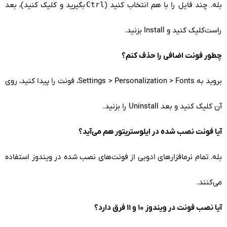
بله. چند فایل را با هم انتخاب کنید (
Ctrl
بگیرید و کلیک کنید)، بعد
راست‌کلیک کنید و Install بزنید.
چطور فونت اضافی را حذف کنم؟
بروید به Settings > Personalization > Fonts، فونت را پیدا کنید، روی
آن کلیک کنید و بعد Uninstall را بزنید.
آیا فونت نصب شده در ایلوستریتور هم می‌آید؟
بله. تمام نرمافزارهای ادوبی از فونت‌های نصب شده در ویندوز استفاده
می‌کنند.
آیا نصب فونت در ویندوز ۱۰ و ۱۱ فرق دارد؟