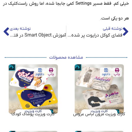
خیلی کم. فقط مسیر Settings کمی جابجا شده، اما روش راست‌کلیک در
هر دو یکی است.
نوشته قبلی
نوشته بعدی
فضای گوگل درایوت پر شده؟ Google Drive storage is almost full
آموزش Smart Object در فتوشاپ – راهنمای کامل برای طراحان
مشاهده محصولات
چاپ
دانلود
چاپ
دانلود
کارت ویزیت
کارت ویزیت
کارت ویزیت مزون لباس عروس
کارت ویزیت پوشاک کودک