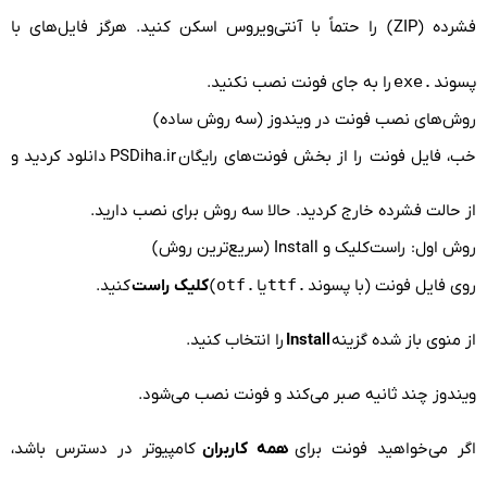
فشرده (ZIP) را حتماً با آنتی‌ویروس اسکن کنید. هرگز فایل‌های با
پسوند
.exe
را به جای فونت نصب نکنید.
روش‌های نصب فونت در ویندوز (سه روش ساده)
خب، فایل فونت را از بخش فونت‌های رایگان
PSDiha.ir
دانلود کردید و
از حالت فشرده خارج کردید. حالا سه روش برای نصب دارید.
روش اول: راست‌کلیک و Install (سریع‌ترین روش)
روی فایل فونت (با پسوند
.ttf
یا
.otf
)
کلیک راست
کنید.
از منوی باز شده گزینه
Install
را انتخاب کنید.
ویندوز چند ثانیه صبر می‌کند و فونت نصب می‌شود.
اگر می‌خواهید فونت برای
همه کاربران
کامپیوتر در دسترس باشد،