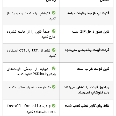
مشکل
راه حل
فتوشاپ باز بود و فونت نیامد
فتوشاپ را ببندید و دوباره باز
کنید
فایل هنوز داخل ZIP است
حتماً فایل را از حالت فشرده
خارج کنید
فرمت فونت پشتیبانی نمی‌شود
.otf
.ttf
فقط از
یا
استفاده
کنید
فایل فونت خراب است
دوباره از بخش فونت‌های
رایگان
PSDiha.ir
دانلود کنید
ویندوز فونت را نشان می‌دهد
یک بار سیستم را ریستارت کنید
ولی فتوشاپ نمی‌بیند
فقط برای کاربر فعلی نصب شده
Install for all
از گزینه
users
استفاده کنید