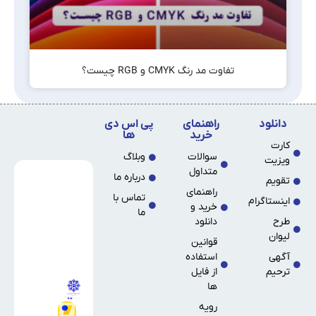
تفاوت مد رنگ CMYK و RGB چیست؟
دانلود
راهنمای
پی اس دی
خرید
ها
کارت
سوالات
وبلاگ
ویزیت
متداول
درباره ما
تقویم
راهنمای
تماس با
اینستاگرام
خرید و
ما
طرح
دانلود
لیوان
قوانین
آگهی
استفاده
ترحیم
از فایل
ها
رویه